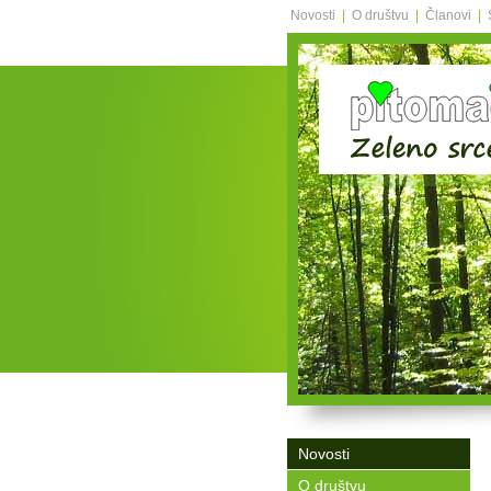
Novosti
|
O društvu
|
Članovi
|
Novosti
O društvu