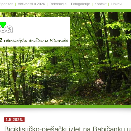
Sponzori
|
Aktivnosti u 2026
|
Rekreacija
|
Fotogalerije
|
Kontakt
|
Linkovi
1.5.2026.
Biciklističko-pješački izlet na Babičanku