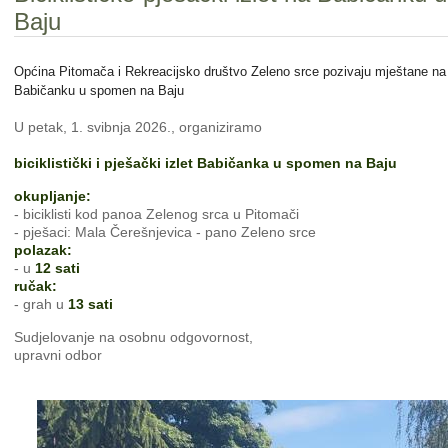
Baju
Općina Pitomača i Rekreacijsko društvo Zeleno srce pozivaju mještane na bic
Babičanku u spomen na Baju
U petak, 1. svibnja 2026., organiziramo
biciklistički i pješački izlet Babičanka u spomen na Baju
okupljanje:
- biciklisti kod panoa Zelenog srca u Pitomači
- pješaci: Mala Čerešnjevica - pano Zeleno srce
polazak:
- u
12 sati
ručak:
- grah u
13 sati
Sudjelovanje na osobnu odgovornost,
upravni odbor