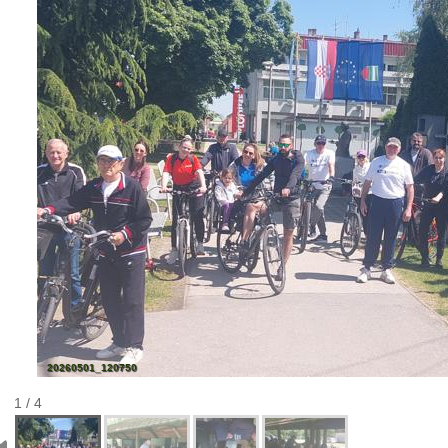
20260501_120750
1 / 4